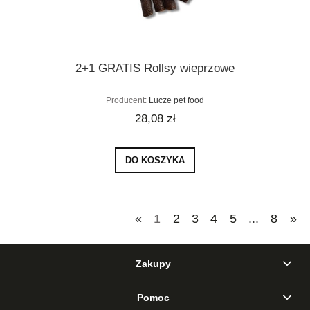
2+1 GRATIS Rollsy wieprzowe
Producent:
Lucze pet food
28,08 zł
DO KOSZYKA
«
1
2
3
4
5
...
8
»
Zakupy
Pomoc