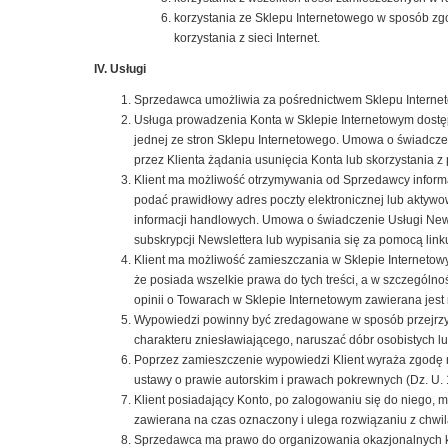
korzystania ze Sklepu Internetowego w sposób zg
korzystania z sieci Internet.
IV. Usługi
Sprzedawca umożliwia za pośrednictwem Sklepu Interneto
Usługa prowadzenia Konta w Sklepie Internetowym dostępn
jednej ze stron Sklepu Internetowego. Umowa o świadczen
przez Klienta żądania usunięcia Konta lub skorzystania z
Klient ma możliwość otrzymywania od Sprzedawcy informac
podać prawidłowy adres poczty elektronicznej lub aktyw
informacji handlowych. Umowa o świadczenie Usługi Newsl
subskrypcji Newslettera lub wypisania się za pomocą link
Klient ma możliwość zamieszczania w Sklepie Internetow
że posiada wszelkie prawa do tych treści, a w szczegól
opinii o Towarach w Sklepie Internetowym zawierana jest 
Wypowiedzi powinny być zredagowane w sposób przejrzys
charakteru zniesławiającego, naruszać dóbr osobistych 
Poprzez zamieszczenie wypowiedzi Klient wyraża zgodę n
ustawy o prawie autorskim i prawach pokrewnych (Dz. U. 
Klient posiadający Konto, po zalogowaniu się do niego,
zawierana na czas oznaczony i ulega rozwiązaniu z chwilą
Sprzedawca ma prawo do organizowania okazjonalnych ko