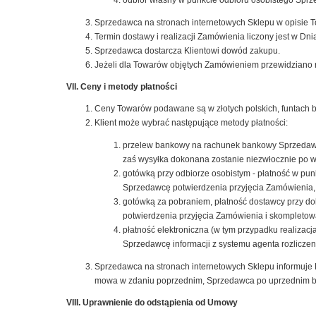
odbiór własny w punkcie odbioru osobistego Sprz
Sprzedawca na stronach internetowych Sklepu w opisie Tow
Termin dostawy i realizacji Zamówienia liczony jest w Dnia
Sprzedawca dostarcza Klientowi dowód zakupu.
Jeżeli dla Towarów objętych Zamówieniem przewidziano r
VII. Ceny i metody płatności
Ceny Towarów podawane są w złotych polskich, funtach bryt
Klient może wybrać następujące metody płatności:
przelew bankowy na rachunek bankowy Sprzedawcy
zaś wysyłka dokonana zostanie niezwłocznie po 
gotówką przy odbiorze osobistym - płatność w pu
Sprzedawcę potwierdzenia przyjęcia Zamówienia,
gotówką za pobraniem, płatność dostawcy przy do
potwierdzenia przyjęcia Zamówienia i skompleto
płatność elektroniczna (w tym przypadku realizac
Sprzedawcę informacji z systemu agenta rozlicze
Sprzedawca na stronach internetowych Sklepu informuje K
mowa w zdaniu poprzednim, Sprzedawca po uprzednim b
VIII. Uprawnienie do odstąpienia od Umowy