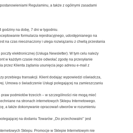
, postanowieniami Regulaminu, a także z ogólnymi zasadami
godziny na dobę, 7 dni w tygodniu.
akceptowanie formularza rejestracyjnego, udostępnianego na
st na czas nieoznaczony i ulega rozwiązaniu z chwilą przesłania
oczty elektronicznej (Usługa Newsletter). W tym celu należy
lient w każdym czasie może odwołać zgodę na przesyłanie
a przez Klienta żądania usunięcia jego adresu e-mail z
y przebiegu transakcji. Klient dodając wypowiedzi oświadcza,
owej. Umowa o świadczenie Usługi polegającej na zamieszczaniu
 praw podmiotów trzecich – w szczególności nie mogą mieć
zechniane na stronach internetowych Sklepu Internetowego.
awcę, a także dokonywanie opracowań utworów w rozumieniu
olegającej na dodaniu Towarów ,,Do przechowalni’’ jest
ternetowych Sklepu. Promocje w Sklepie Internetowym nie