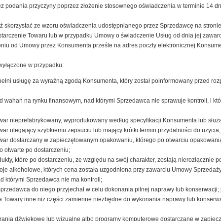
podania przyczyny poprzez złożenie stosownego oświadczenia w terminie 14 dni
ź skorzystać ze wzoru oświadczenia udostępnianego przez Sprzedawcę na stronie
dostarczenie Towaru lub w przypadku Umowy o świadczenie Usług od dnia jej zawarc
eniu od Umowy przez Konsumenta prześle na adres poczty elektronicznej Konsume
wyłączone w przypadku:
pełni usługę za wyraźną zgodą Konsumenta, który został poinformowany przed roz
d wahań na rynku finansowym, nad którymi Sprzedawca nie sprawuje kontroli, i kt
war nieprefabrykowany, wyprodukowany według specyfikacji Konsumenta lub służą
ar ulegający szybkiemu zepsuciu lub mający krótki termin przydatności do użycia;
owar dostarczany w zapieczętowanym opakowaniu, którego po otwarciu opakowania
o otwarte po dostarczeniu;
ty, które po dostarczeniu, ze względu na swój charakter, zostają nierozłącznie p
je alkoholowe, których cena została uzgodniona przy zawarciu Umowy Sprzedaży, 
ad którymi Sprzedawca nie ma kontroli;
rzedawca do niego przyjechał w celu dokonania pilnej naprawy lub konserwacji; 
za Towary inne niż części zamienne niezbędne do wykonania naprawy lub konserw
rania dźwiękowe lub wizualne albo programy komputerowe dostarczane w zapiecz