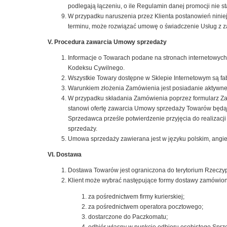
podlegają łączeniu, o ile Regulamin danej promocji nie st
W przypadku naruszenia przez Klienta postanowień nin
terminu, może rozwiązać umowę o świadczenie Usług z
V. Procedura zawarcia Umowy sprzedaży
Informacje o Towarach podane na stronach internetowych 
Kodeksu Cywilnego.
Wszystkie Towary dostępne w Sklepie Internetowym są fab
Warunkiem złożenia Zamówienia jest posiadanie aktywneg
W przypadku składania Zamówienia poprzez formularz Zam
stanowi ofertę zawarcia Umowy sprzedaży Towarów będącyc
Sprzedawca prześle potwierdzenie przyjęcia do realizacji
sprzedaży.
Umowa sprzedaży zawierana jest w języku polskim, angie
VI. Dostawa
Dostawa Towarów jest ograniczona do terytorium Rzeczypo
Klient może wybrać następujące formy dostawy zamówio
za pośrednictwem firmy kurierskiej;
za pośrednictwem operatora pocztowego;
dostarczone do Paczkomatu;