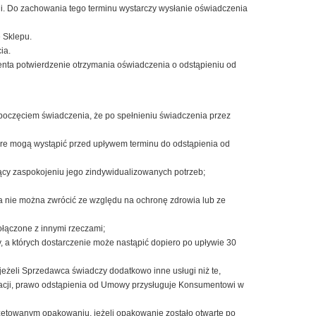
. Do zachowania tego terminu wystarczy wysłanie oświadczenia
 Sklepu.
ia.
nta potwierdzenie otrzymania oświadczenia o odstąpieniu od
poczęciem świadczenia, że po spełnieniu świadczenia przez
óre mogą wystąpić przed upływem terminu do odstąpienia od
cy zaspokojeniu jego zindywidualizowanych potrzeb;
 nie można zwrócić ze względu na ochronę zdrowia lub ze
ołączone z innymi rzeczami;
a których dostarczenie może nastąpić dopiero po upływie 30
jeżeli Sprzedawca świadczy dodatkowo inne usługi niż te,
acji, prawo odstąpienia od Umowy przysługuje Konsumentowi w
ętowanym opakowaniu, jeżeli opakowanie zostało otwarte po