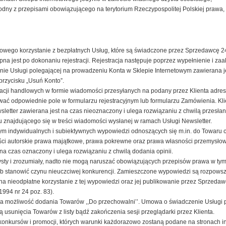
odny z przepisami obowiązującego na terytorium Rzeczypospolitej Polskiej prawa
wego korzystanie z bezpłatnych Usług, które są świadczone przez Sprzedawcę 24 
a jest po dokonaniu rejestracji. Rejestracja następuje poprzez wypełnienie i za
ie Usługi polegającej na prowadzeniu Konta w Sklepie Internetowym zawierana je
 przycisku „Usuń Konto”.
ji handlowych w formie wiadomości przesyłanych na podany przez Klienta adres p
ować odpowiednie pole w formularzu rejestracyjnym lub formularzu Zamówienia. K
etter zawierana jest na czas nieoznaczony i ulega rozwiązaniu z chwilą przesłani
u znajdującego się w treści wiadomości wysłanej w ramach Usługi Newsletter.
ym indywidualnych i subiektywnych wypowiedzi odnoszących się m.in. do Towaru cz
ności autorskie prawa majątkowe, prawa pokrewne oraz prawa własności przemysł
na czas oznaczony i ulega rozwiązaniu z chwilą dodania opinii.
ty i zrozumiały, nadto nie mogą naruszać obowiązujących przepisów prawa w tym
lub stanowić czynu nieuczciwej konkurencji. Zamieszczone wypowiedzi są rozpows
a nieodpłatne korzystanie z tej wypowiedzi oraz jej publikowanie przez Sprzed
1994 nr 24 poz. 83).
 ma możliwość dodania Towarów ,,Do przechowalni’’. Umowa o świadczenie Usługi p
 usunięcia Towarów z listy bądź zakończenia sesji przeglądarki przez Klienta.
nkursów i promocji, których warunki każdorazowo zostaną podane na stronach in