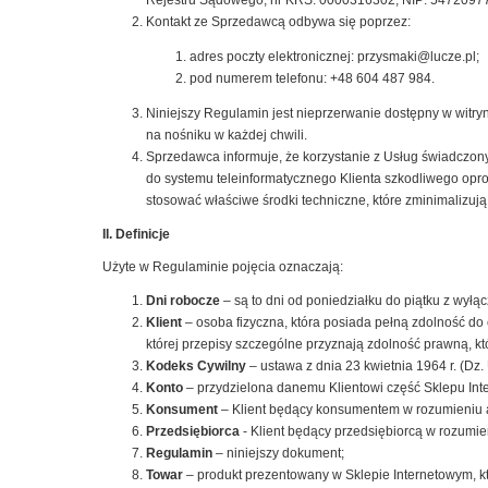
Rejestru Sądowego, nr KRS: 0000316302, NIP: 54720977
Kontakt ze Sprzedawcą odbywa się poprzez:
adres poczty elektronicznej: przysmaki@lucze.pl;
pod numerem telefonu: +48 604 487 984.
Niniejszy Regulamin jest nieprzerwanie dostępny w witryn
na nośniku w każdej chwili.
Sprzedawca informuje, że korzystanie z Usług świadczon
do systemu teleinformatycznego Klienta szkodliwego opr
stosować właściwe środki techniczne, które zminimalizują
II. Definicje
Użyte w Regulaminie pojęcia oznaczają:
Dni robocze
– są to dni od poniedziałku do piątku z wył
Klient
– osoba fizyczna, która posiada pełną zdolność d
której przepisy szczególne przyznają zdolność prawną, 
Kodeks Cywilny
– ustawa z dnia 23 kwietnia 1964 r. (Dz. 
Konto
– przydzielona danemu Klientowi część Sklepu Int
Konsument
– Klient będący konsumentem w rozumieniu a
Przedsiębiorca
- Klient będący przedsiębiorcą w rozumie
Regulamin
– niniejszy dokument;
Towar
– produkt prezentowany w Sklepie Internetowym, k