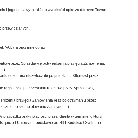
ia i jego dostawy, a także o wysokości opłat za dostawę Towaru.
d przewidzianych.
k VAT, cła oraz inne opłaty.
entowi przez Sprzedawcę potwierdzenia przyjęcia Zamówienia,
ia);
anie dokonana niezwłocznie po przesłaniu Klientowi przez
ie rozpoczęta po przesłaniu Klientowi przez Sprzedawcę
ierdzenia przyjęcia Zamówienia oraz po otrzymaniu przez
zwłocznie po skompletowaniu Zamówienia).
 przypadku braku płatności przez Klienta w terminie, o którym
tąpić od Umowy na podstawie art. 491 Kodeksu Cywilnego.