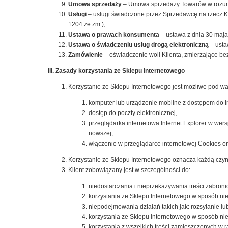
Umowa sprzedaży
– Umowa sprzedaży Towarów w rozumi
Usługi
– usługi świadczone przez Sprzedawcę na rzecz Kli
1204 ze zm.);
Ustawa o prawach konsumenta
– ustawa z dnia 30 maja
Ustawa o świadczeniu usług drogą elektroniczną
– usta
Zamówienie
– oświadczenie woli Klienta, zmierzające be
III. Zasady korzystania ze Sklepu Internetowego
Korzystanie ze Sklepu Internetowego jest możliwe pod wa
komputer lub urządzenie mobilne z dostępem do In
dostęp do poczty elektronicznej,
przeglądarka internetowa Internet Explorer w wersj
nowszej,
włączenie w przeglądarce internetowej Cookies or
Korzystanie ze Sklepu Internetowego oznacza każdą czynn
Klient zobowiązany jest w szczególności do:
niedostarczania i nieprzekazywania treści zabroni
korzystania ze Sklepu Internetowego w sposób ni
niepodejmowania działań takich jak: rozsyłanie 
korzystania ze Sklepu Internetowego w sposób nie
korzystania z wszelkich treści zamieszczonych w 