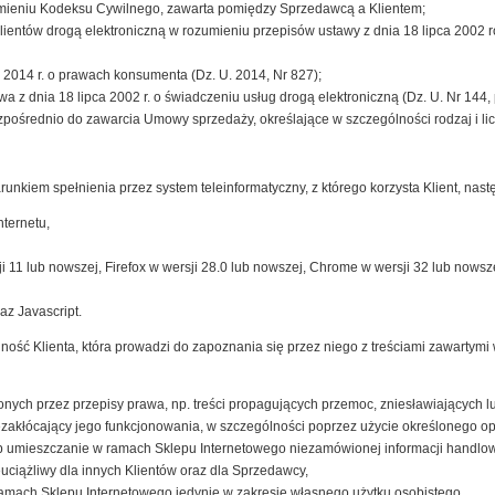
eniu Kodeksu Cywilnego, zawarta pomiędzy Sprzedawcą a Klientem;
entów drogą elektroniczną w rozumieniu przepisów ustawy z dnia 18 lipca 2002 ro
 2014 r. o prawach konsumenta (Dz. U. 2014, Nr 827);
wa z dnia 18 lipca 2002 r. o świadczeniu usług drogą elektroniczną (Dz. U. Nr 144, 
zpośrednio do zawarcia Umowy sprzedaży, określające w szczególności rodzaj i li
runkiem spełnienia przez system teleinformatyczny, z którego korzysta Klient, n
ternetu,
i 11 lub nowszej, Firefox w wersji 28.0 lub nowszej, Chrome w wersji 32 lub nowszej
az Javascript.
ość Klienta, która prowadzi do zapoznania się przez niego z treściami zawartymi 
onych przez przepisy prawa, np. treści propagujących przemoc, zniesławiających l
ezakłócający jego funkcjonowania, w szczególności poprzez użycie określonego 
lub umieszczanie w ramach Sklepu Internetowego niezamówionej informacji handlow
uciążliwy dla innych Klientów oraz dla Sprzedawcy,
ramach Sklepu Internetowego jedynie w zakresie własnego użytku osobistego,