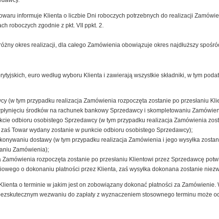
edawcy.
aru informuje Klienta o liczbie Dni roboczych potrzebnych do realizacji Zamówien
ch roboczych zgodnie z pkt. VII ppkt. 2.
óżny okres realizacji, dla całego Zamówienia obowiązuje okres najdłuższy spośró
yjskich, euro według wyboru Klienta i zawierają wszystkie składniki, w tym podate
 (w tym przypadku realizacja Zamówienia rozpoczęta zostanie po przesłaniu Kli
wpłynięciu środków na rachunek bankowy Sprzedawcy i skompletowaniu Zamówien
nkcie odbioru osobistego Sprzedawcy (w tym przypadku realizacja Zamówienia zost
 zaś Towar wydany zostanie w punkcie odbioru osobistego Sprzedawcy);
konywaniu dostawy (w tym przypadku realizacja Zamówienia i jego wysyłka zostan
waniu Zamówienia);
ja Zamówienia rozpoczęta zostanie po przesłaniu Klientowi przez Sprzedawcę potw
niowego o dokonaniu płatności przez Klienta, zaś wysyłka dokonana zostanie nie
lienta o terminie w jakim jest on zobowiązany dokonać płatności za Zamówienie. W
ezskutecznym wezwaniu do zapłaty z wyznaczeniem stosownego terminu może ods