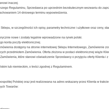
anowi inaczej.
iejszego Regulaminu, Sprzedawca po uprzednim bezskutecznym wezwaniu do zaprz
 zachowaniem 14-dniowego terminu wypowiedzenia.
Sklepu, w szczególności ich opisy, parametry techniczne i użytkowe oraz ceny, s
rycznie nowe i zostały legalnie wprowadzone na rynek polski.
o konta poczty elektronicznej.
ówienia dostępny na stronie internetowej Sklepu Internetowego, Zamówienie zosta
h przedmiotem Zamówienia. Oferta złożona w postaci elektronicznej wiąże Klienta
 Zamówienia, które stanowi oświadczenie Sprzedawcy o przyjęciu oferty Klienta i z
lskim lub niemieckim, o treści zgodnej z Regulaminem.
spolitej Polskiej oraz jest realizowana na adres wskazany przez Klienta w trakci
nych Towarów: