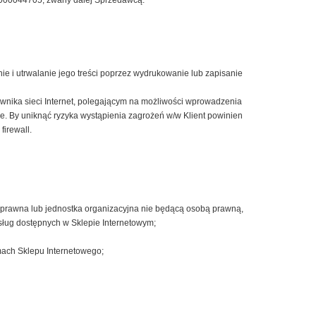
 000044705, zwany dalej Sprzedawcą.
ie i utrwalanie jego treści poprzez wydrukowanie lub zapisanie
wnika sieci Internet, polegającym na możliwości wprowadzenia
e. By uniknąć ryzyka wystąpienia zagrożeń w/w Klient powinien
firewall.
 prawna lub jednostka organizacyjna nie będącą osobą prawną,
sług dostępnych w Sklepie Internetowym;
mach Sklepu Internetowego;