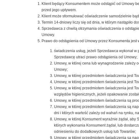
Klient będący Konsumentem może odstąpić od Umowy bez 
przed jego upływem.
Klient może sformułować oświadczenie samodzielnie bąd
Termin 14-dniowy liczy się od dnia, w którym nastąpiło 
Sprzedawca z chwilą otrzymania oświadczenia o odstąpi
Umowy.
Prawo do odstąpienia od Umowy przez Konsumenta jest 
świadczenia usług, jeżeli Sprzedawca wykonał w 
Sprzedawcę utraci prawo odstąpienia od Umowy;
Umowy, w której cena lub wynagrodzenie zależy o
Umowy;
Umowy, w której przedmiotem świadczenia jest To
Umowy, w której przedmiotem świadczenia jest Tow
Umowy, w której przedmiotem świadczenia jest T
względów higienicznych, jeżeli opakowanie został
Umowy, w której przedmiotem świadczenia są produk
Umowy, w której przedmiotem świadczenia są napo
dni i których wartość zależy od wahań na rynku, n
Umowy, w której Konsument wyraźnie żądał, aby Sp
których wykonania Konsument żądał, lub dostarc
odniesieniu do dodatkowych usług lub Towarów;
Umowy, w której przedmiotem świadczenia są nag