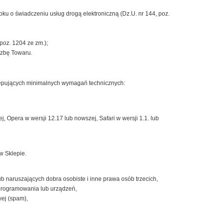
ku o świadczeniu usług drogą elektroniczną (Dz.U. nr 144, poz.
poz. 1204 ze zm.);
czbę Towaru.
astępujących minimalnych wymagań technicznych:
, Opera w wersji 12.17 lub nowszej, Safari w wersji 1.1. lub
w Sklepie.
ub naruszających dobra osobiste i inne prawa osób trzecich,
oprogramowania lub urządzeń,
ej (spam),