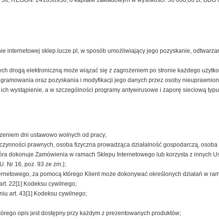
36, REGON: 241036936, o kapitale zakładowym w wysokości: 50 000,00 zł, BDO
ie internetowej sklep.lucze.pl, w sposób umożliwiający jego pozyskanie, odtwarzan
ych drogą elektroniczną może wiązać się z zagrożeniem po stronie każdego użytko
ogramowania oraz pozyskania i modyfikacji jego danych przez osoby nieuprawnion
 ich wystąpienie, a w szczególności programy antywirusowe i zaporę sieciową typu 
ączeniem dni ustawowo wolnych od pracy;
o czynności prawnych, osoba fizyczna prowadząca działalność gospodarczą, osoba
która dokonuje Zamówienia w ramach Sklepu Internetowego lub korzysta z innych U
U. Nr 16, poz. 93 ze zm.);
ernetowego, za pomocą którego Klient może dokonywać określonych działań w ra
rt. 22[1] Kodeksu cywilnego;
niu art. 43[1] Kodeksu cywilnego;
tórego opis jest dostępny przy każdym z prezentowanych produktów;