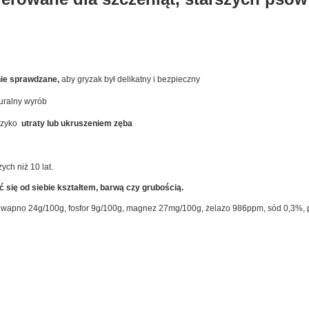
nie sprawdzane,
aby gryzak był delikatny i bezpieczny
turalny wyrób
ryzyko
utraty lub ukruszeniem zęba
ych niż 10 lat.
 się od siebie kształtem, barwą czy grubością.
, wapno 24g/100g, fosfor 9g/100g, magnez 27mg/100g, żelazo 986ppm, sód 0,3%,