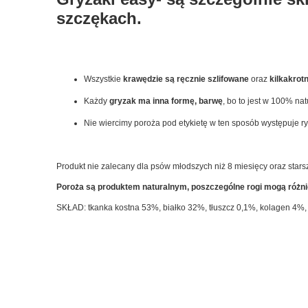
szczękach.
Wszystkie
krawędzie są
ręcznie szlifowane
oraz
kilkakrot
Każdy
gryzak ma inna formę, barwę
, bo to jest w 100% na
Nie wiercimy poroża pod etykietę w ten sposób występuje 
Produkt nie zalecany dla psów młodszych niż 8 miesięcy oraz starsz
Poroża są produktem naturalnym, poszczególne rogi mogą różnić
SKŁAD: tkanka kostna 53%, białko 32%, tłuszcz 0,1%, kolagen 4%