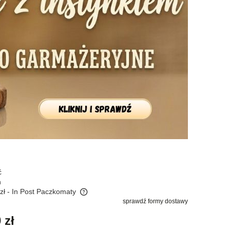
ć
n
zł
- In Post Paczkomaty
sprawdź formy dostawy
a ewentualnych kosztów
 zł