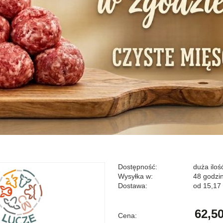
Dostępność:
duża iloś
Wysyłka w:
48 godzi
Dostawa:
od 15,17 
Cena nie zawier
62,50
Cena:
płatności