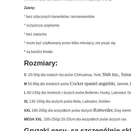
Zalety:
* bez sztucznych barwników i konserwantów
* oczyszcza uzębienie
* bez zapachu
* może być użytkowany przez kilka miesięcy, nie psuje się
*
są bardzo trwałe
Rozmiary:
Shih tzu., Szna
S
-20-50g dla małych ras psów Chihuahua, York,
Cocker spaniel angielski
M
50-90g dla średnich psów
, Jamnik,
L
90-130g dla średnich i dużych psów Bulterier, Husky, Labrador, Go
XL
130-160g dla dużych psów Akita, Labrador, Golden
Rottweiler,
XXL
160-200g dla wszystkich psów dużych
Dog niemie
MEGA XXL
200-250g/ 20-25cm dla wszystkich psów dużych ras
Gryzaki easy- są szczególnie sk