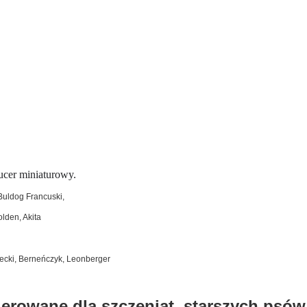
ucer miniaturowy.
 Buldog Francuski,
lden, Akita
cki, Berneńczyk, Leonberger
ierowane dla szczeniąt, starszych psów