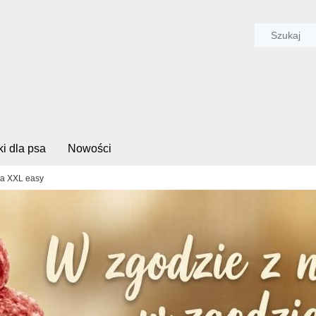
i dla psa
Nowości
ia XXL easy