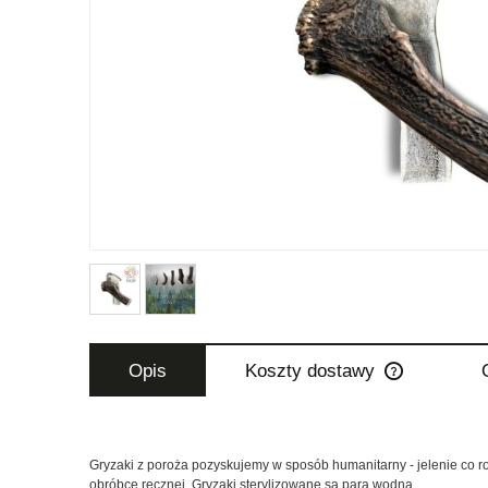
Opis
Koszty dostawy
Cena nie zaw
płatności
Gryzaki z poroża pozyskujemy w sposób humanitarny - jelenie co r
obróbce ręcznej. Gryzaki sterylizowane są parą wodną.