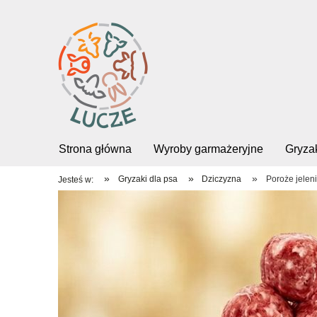
Strona główna
Wyroby garmażeryjne
Gryzak
»
»
»
Gryzaki dla psa
Dziczyzna
Poroże jelen
Jesteś w: