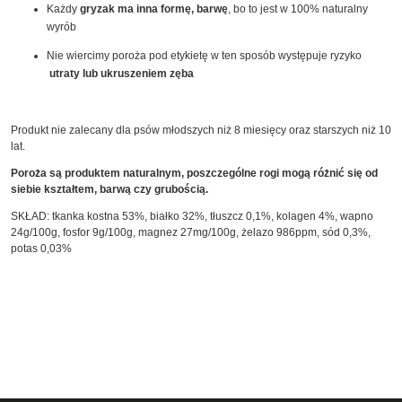
Każdy
gryzak ma inna formę, barwę
, bo to jest w 100% naturalny
wyrób
Nie wiercimy poroża pod etykietę w ten sposób występuje ryzyko
utraty lub ukruszeniem zęba
Produkt nie zalecany dla psów młodszych niż 8 miesięcy oraz starszych niż 10
lat.
Poroża są produktem naturalnym, poszczególne rogi mogą różnić się od
siebie kształtem, barwą czy grubością.
SKŁAD: tkanka kostna 53%, białko 32%, tłuszcz 0,1%, kolagen 4%, wapno
24g/100g, fosfor 9g/100g, magnez 27mg/100g, żelazo 986ppm, sód 0,3%,
potas 0,03%