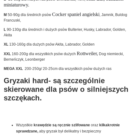
miniaturowy.
Cocker spaniel angielski
M
50-90g dla średnich psów
, Jamnik, Buldog
Francuski,
L
90-130g dla średnich i dużych psów Bulterier, Husky, Labrador, Golden,
Akita
XL
130-160g dla dużych psów Akita, Labrador, Golden
Rottweiler,
XXL
160-200g dla wszystkich psów dużych
Dog niemiecki,
Berneńczyk, Leonberger
MEGA XXL
200-250g/ 20-25cm dla wszystkich psów dużych ras
Gryzaki hard- są szczególnie
skierowane dla psów o silniejszych
szczękach.
Wszystkie
krawędzie są
ręcznie szlifowane
oraz
kilkakrotnie
sprawdzane,
aby gryzak był delikatny i bezpieczny