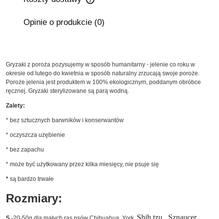
Cena nie zawiera ewentualnych kosztów płatności
Opinie o produkcie (0)
Gryzaki z poroża pozysujemy w sposób humanitarny - jelenie co roku w
okresie od lutego do kwietnia w sposób naturalny zrzucają swoje poroże.
Poroże jelenia jest produktem w 100% ekologicznym, poddanym obróbce
ręcznej. Gryzaki sterylizowane są parą wodną.
Zalety:
* bez sztucznych barwników i konserwantów
* oczyszcza uzębienie
* bez zapachu
* może być użytkowany przez kilka miesięcy, nie psuje się
*
są bardzo trwałe
Rozmiary:
Shih tzu., Sznaucer
S
-20-50g dla małych ras psów Chihuahua, York,