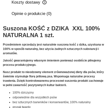
Koszty dostawy
Cena nie zawiera ewentualnych kosztów płatności
Opinie o produkcie (0)
Suszona KOŚĆ z DZIKA XXL 100%
NATURALNA 1 szt.
Przedmiotem sprzedaży jest naturalnie suszona kość z dzika, uzyskana w
100% w sposób naturalny, bez użycia żadnych sztucznych substancji i
aromatów.
Jakość gwarantujemy własnym imieniem ponieważ osobiście pilnujemy
procesu produkcyjnego.
Nasz produkt to nieodzowny element zrównoważonej diety dla psów, który
świetnie stymuluje florę jelitową psa. Wspomaga naturalne procesy
trawienia. Dzięki kontrolowanemu procesowi suszenia produkt zachowuje
w pełni zawartość pozytywnych kultur bakterii.
100% dziczyzny
odpowiednie dla wszystkich psów
bez sztucznych barwników i konserwantów, 100% naturalny
gryzak twardy