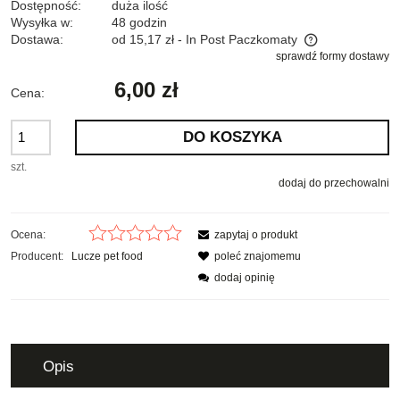
Dostępność:
duża ilość
Wysyłka w:
48 godzin
Dostawa:
od 15,17 zł
- In Post Paczkomaty
sprawdź formy dostawy
Cena nie zawiera ewentualnych kosztów płatności
6,00 zł
Cena:
DO KOSZYKA
szt.
dodaj do przechowalni
Ocena:
zapytaj o produkt
Producent:
Lucze pet food
poleć znajomemu
dodaj opinię
Opis